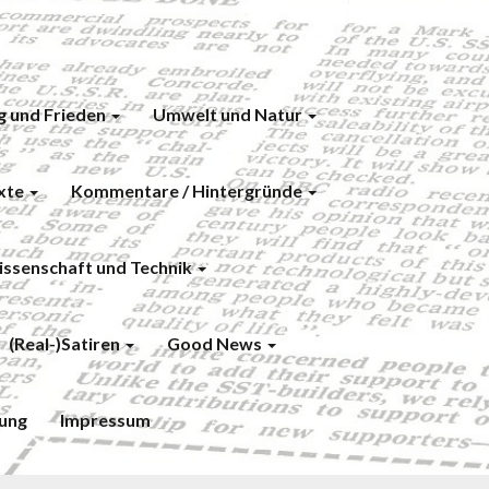
g und Frieden
Umwelt und Natur
exte
Kommentare / Hintergründe
ssenschaft und Technik
(Real-)Satiren
Good News
ung
Impressum