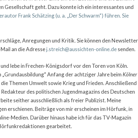
n Gesellschaft geht. Dazu konnte ich ein interessantes und
rautor Frank Schätzing (u. a. „Der Schwarm“) führen. Sie
rschläge, Anregungen und Kritik. Sie können den Newsletter
E-Mail an die Adresse
j.streich@aussichten-online.de
senden.
 und lebe in Frechen-Königsdorf vor den Toren von Köln.
en „Grundausbildung“ Anfang der achtziger Jahre beim
Kölner
uf die Themen Umwelt sowie Krieg und Frieden. Anschließend
it Redakteur des politischen Jugendmagazins des Deutschen
eite seither ausschließlich als freier Publizist. Meine
en erschienen. Beiträge von mir erscheinen im Hörfunk, in
nline-Medien. Darüber hinaus habe ich für das TV-Magazin
örfunkredaktionen gearbeitet.