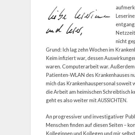
aufmer
Leserine
entgange
Netzzeit
nicht ge
Grund: Ich lag zehn Wochen im Krankenh
Keim infiziert war, dessen Auswirkungen
waren. Computerarbeit war. Außerdem 
Patienten-WLAN des Krankenhauses nur 
mich das Krankenhauspersonal soweit w
die Arbeit am heimischen Schreibtisch k
geht es also weiter mit
AUSSICHTEN
.
An progressiver und investigativer Publi
Menschen finden auf diesen Seiten – kont
Kolleginnen und Kollegen und mir selbst