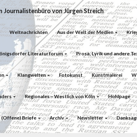
Journalistenbüro von Jürgen Streich
Weltnachrichten
Aus der Welt der Medien
Krie
önigsdorfer Literaturforum
Prosa, Lyrik und andere T
en
Klangwelten
Fotokunst
Kunstmalerei
Wi
nders
Regionales – Westlich von Köln
Hohlpage
(Offene) Briefe
Archiv
Newsletter
Danksag