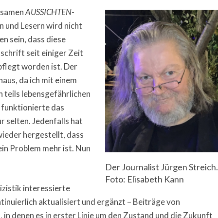
ksamen
AUSSICHTEN
-
n und Lesern wird nicht
n sein, dass diese
schrift seit einiger Zeit
pflegt worden ist. Der
aus, da ich mit einem
 teils lebensgefährlichen
funktionierte das
selten. Jedenfalls hat
ieder hergestellt, dass
ein Problem mehr ist. Nun
Der Journalist Jürgen Streich.
Foto: Elisabeth Kann
zistik interessierte
inuierlich aktualisiert und ergänzt – Beiträge von
, in denen es in erster Linie um den Zustand und die Zukunft