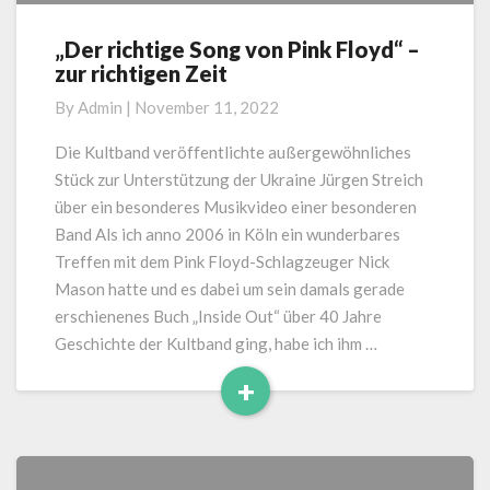
„Der richtige Song von Pink Floyd“ –
„Der
zur richtigen Zeit
richtige
Song
By
Admin
|
November 11, 2022
von
Pink
Die Kultband veröffentlichte außergewöhnliches
Floyd“
Stück zur Unterstützung der Ukraine Jürgen Streich
–
über ein besonderes Musikvideo einer besonderen
zur
Band Als ich anno 2006 in Köln ein wunderbares
richtigen
Treffen mit dem Pink Floyd-Schlagzeuger Nick
Zeit
Mason hatte und es dabei um sein damals gerade
erschienenes Buch „Inside Out“ über 40 Jahre
Geschichte der Kultband ging, habe ich ihm …
+
Read
More