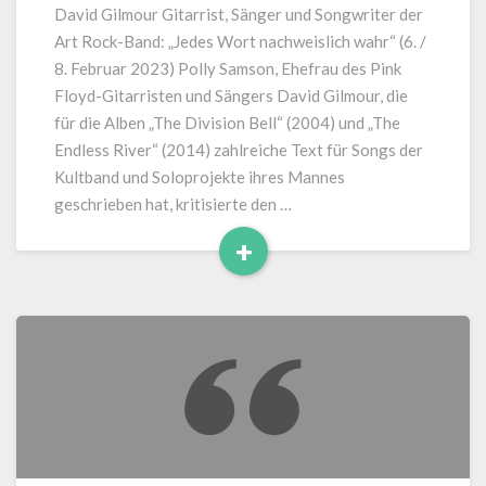
Samson
David Gilmour Gitarrist, Sänger und Songwriter der
kritisiert
Art Rock-Band: „Jedes Wort nachweislich wahr“ (6. /
Roger
8. Februar 2023) Polly Samson, Ehefrau des Pink
Waters
Floyd-Gitarristen und Sängers David Gilmour, die
scharf
für die Alben „The Division Bell“ (2004) und „The
Endless River“ (2014) zahlreiche Text für Songs der
Kultband und Soloprojekte ihres Mannes
geschrieben hat, kritisierte den …
+
Read
More