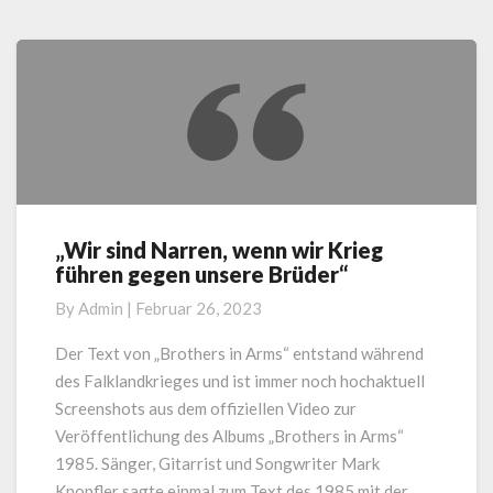
„Wir sind Narren, wenn wir Krieg
„Wir
führen gegen unsere Brüder“
sind
Narren,
By
Admin
|
Februar 26, 2023
wenn
wir
Der Text von „Brothers in Arms“ entstand während
Krieg
des Falklandkrieges und ist immer noch hochaktuell
führen
Screenshots aus dem offiziellen Video zur
gegen
Veröffentlichung des Albums „Brothers in Arms“
unsere
1985. Sänger, Gitarrist und Songwriter Mark
Brüder“
Knopfler sagte einmal zum Text des 1985 mit der