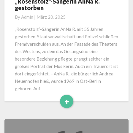
„Rosenstolz“-Sängerin AnNa R.
„Rosenstolz“-
gestorben
Sängerin
AnNa
By
Admin
|
März 20, 2025
R.
gestorben
„Rosenstolz“-Sängerin AnNa R. mit 55 Jahren
gestorben. Staatsanwaltschaft und Polizei schließen
Fremdverschulden aus. An der Fassade des Theaters
des Westens, zu dem das Gesangsduo eine
besondere Beziehung pflegte, prangt seither ein
großes Porträt der Musikerin. Auch ein Trauerort ist
dort eingerichtet. – AnNa R., die bürgerlich Andrea
Neuenhofen hieß, wurde 1969 in Ost-Berlin
geboren. Auf …
+
Read
More