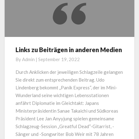
Links zu Beiträgen in anderen Medien
Links
zu
By
Admin
|
September 19, 2022
Beiträgen
in
Durch Anklicken der jeweiligen Schlagzeile gelangen
anderen
Sie direkt zum entsprechenden Beitrag. Udo
Medien
Lindenberg bekommt „Panik Express“, der im Mini-
Wunderland seine wichtigen Lebensstationen
anfährt Diplomatie im Gleichtakt: Japans
Ministerpräsidentin Sanae Takaichi und Südkoreas
Präsident Lee Jan Anyyjung spielen gemeinsame
Schlagzeug-Session „Greatful Dead“-Gitarrist, -
Sänger und -Songwriter Bob Weir mit 78 Jahren