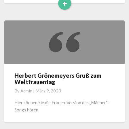
+
Read
More
Herbert Grönemeyers Gruß zum
Herbert
Weltfrauentag
Grönemeyers
Gruß
By
Admin
|
März 9, 2023
zum
Weltfrauentag
Hier können Sie die Frauen-Version des „Männer“-
Songs hören.