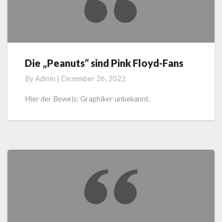
Die „Peanuts“ sind Pink Floyd-Fans
Die
„Peanuts“
By
Admin
|
Dezember 26, 2022
sind
Pink
Hier der Beweis: Graphiker unbekannt.
Floyd-
Fans