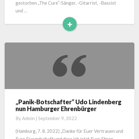
gestorben „The Cure“-Sänger, -Gitarrist, -Bassist
und …
+
Read
More
„Panik-Botschafter“ Udo Lindenberg
„Panik-
nun Hamburger Ehrenbürger
Botschafter“
Udo
By
Admin
|
September 9, 2022
Lindenberg
nun
(Hamburg, 7. 8. 2022) „Danke für Euer Vertrauen und
Hamburger
Eure Freundschaft und dass ich jetzt Euer Ehren-