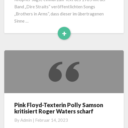
Band „Dire Straits“ veröffentlichten Songs
„Brothers in Arms“, dass dieser im übertragenen
Sinne …
+
Read
More
Pink Floyd-Texterin Polly Samson
Pink
kritisiert Roger Waters scharf
Floyd-
Texterin
By
Admin
|
Februar 14, 2023
Polly