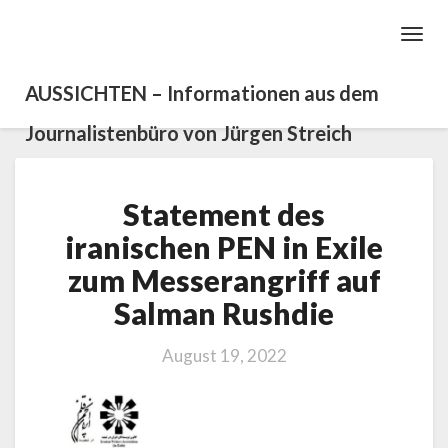
Toggl
Navig
AUSSICHTEN – Informationen aus dem
Journalistenbüro von Jürgen Streich
Statement
Statement des
des
iranischen
iranischen PEN in Exile
PEN
zum Messerangriff auf
in
Exile
Salman Rushdie
zum
Messerangriff
August 19, 2022
auf
Salman
Rushdie