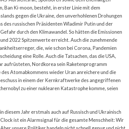
 Ban Ki-moon, besteht, in erster Linie mit dem
sslands gegen die Ukraine, den unverhohlenen Drohungen
s des russischen Präsidenten Wladimir Putin und der
 Gefahr durch den Klimawandel. So hätten die Emissionen
 und 2022 Spitzenwerte erreicht. Auch die zunehmende
ankheitserreger, die, wie schon bei Corona, Pandemien
tscheidung eine Rolle. Auch die Tatsachen, das die USA,
lear aufrüsteten, Nordkorea sein Raketenprogramm
nde des Atomabkommens wieder Uran anreichere und die
Beschuss in einem der Kernkraftwerke des angegriffenen
schernobyl zu einer nuklearen Katastrophe komme, seien
in diesem Jahr erstmals auch auf Russisch und Ukrainisch
 Clock ist ein Alarmsignal für die gesamte Menschheit: Wir
ber unsere Politiker handeln nicht schnell genug und nicht