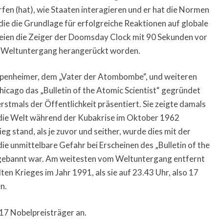
n (hat), wie Staaten interagieren und er hat die Normen
die die Grundlage für erfolgreiche Reaktionen auf globale
 seien die Zeiger der Doomsday Clock mit 90 Sekunden vor
en Weltuntergang herangerückt worden.
ppenheimer, dem „Vater der Atombombe“, und weiteren
hicago das „Bulletin of the Atomic Scientist“ gegründet
rstmals der Öffentlichkeit präsentiert. Sie zeigte damals
s die Welt während der Kubakrise im Oktober 1962
g stand, als je zuvor und seither, wurde dies mit der
ie unmittelbare Gefahr bei Erscheinen des „Bulletin of the
 gebannt war. Am weitesten vom Weltuntergang entfernt
en Krieges im Jahr 1991, als sie auf 23.43 Uhr, also 17
n.
7 Nobelpreisträger an.