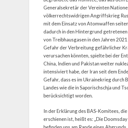
Generalsekretär der Vereinten Nationen,
völkerrechtswidrigen Angriffskrieg Ru
mit dem Einsatz von Atomwaffen seiten
dadurch in den Hintergrund getretenen
von Treibhausgasen in den Jahren 2021
Gefahr der Verbreitung gefährlicher Kr
verursachen könnten, spielte bei der En
China, Indien und Pakistan weiter nuk
intensiviert habe, der Iran seit dem E
Gefahr, dass es im Ukrainekrieg durch 
Landes wie die in Saporischschja und T
berücksichtigt worden.
In der Erklärung des BAS-Komitees, die 
erschienen ist, heißt es: „Die Doomsday
befinden uns am Rande eines Abgrunds. A