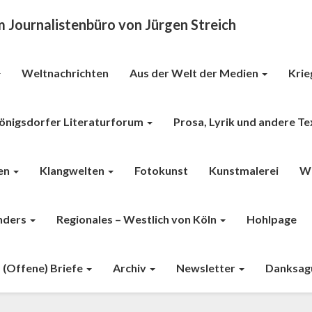
Journalistenbüro von Jürgen Streich
Weltnachrichten
Aus der Welt der Medien
Krie
önigsdorfer Literaturforum
Prosa, Lyrik und andere T
en
Klangwelten
Fotokunst
Kunstmalerei
Wi
nders
Regionales – Westlich von Köln
Hohlpage
(Offene) Briefe
Archiv
Newsletter
Danksag