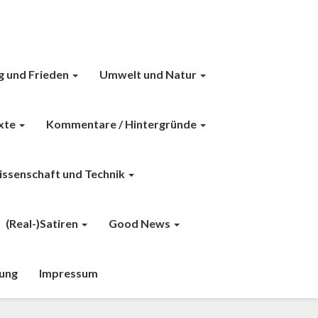
g und Frieden
Umwelt und Natur
exte
Kommentare / Hintergründe
ssenschaft und Technik
(Real-)Satiren
Good News
ung
Impressum