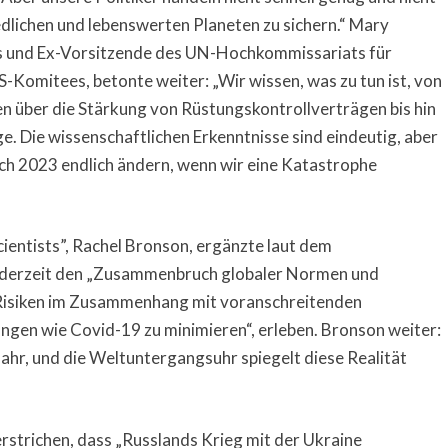
dlichen und lebenswerten Planeten zu sichern.“ Mary
ds und Ex-Vorsitzende des UN-Hochkommissariats für
Komitees, betonte weiter: „Wir wissen, was zu tun ist, von
 über die Stärkung von Rüstungskontrollverträgen bis hin
e. Die wissenschaftlichen Erkenntnisse sind eindeutig, aber
sich 2023 endlich ändern, wenn wir eine Katastrophe
cientists”, Rachel Bronson, ergänzte laut dem
 derzeit den „Zusammenbruch globaler Normen und
m Risiken im Zusammenhang mit voranschreitenden
gen wie Covid-19 zu minimieren“, erleben. Bronson weiter:
efahr, und die Weltuntergangsuhr spiegelt diese Realität
strichen, dass „Russlands Krieg mit der Ukraine