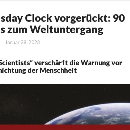
Zeiger
sday Clock vorgerückt: 90
der
Doomsday
is zum Weltuntergang
Clock
vorgerückt:
Januar 28, 2023
90
Sekunden
bis
 Scientists” verschärft die Warnung vor
zum
nichtung der Menschheit
Weltuntergang