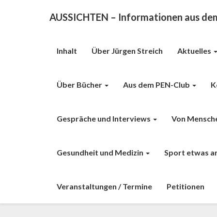
AUSSICHTEN – Informationen aus dem 
Inhalt
Über Jürgen Streich
Aktuelles
Über Bücher
Aus dem PEN-Club
K
Gespräche und Interviews
Von Mensch
Gesundheit und Medizin
Sport etwas a
Veranstaltungen / Termine
Petitionen