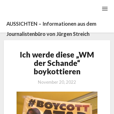
Toggl
Navig
AUSSICHTEN – Informationen aus dem
Journalistenbüro von Jürgen Streich
Ich
Ich werde diese „WM
werde
diese
der Schande“
„WM
boykottieren
der
Schande“
boykottieren
November 20, 2022