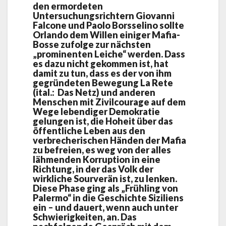
den ermordeten
Untersuchungsrichtern Giovanni
Falcone und Paolo Borsselino sollte
Orlando dem Willen einiger Mafia-
Bosse zufolge zur nächsten
„prominenten Leiche“ werden. Dass
es dazu nicht gekommen ist, hat
damit zu tun, dass es der von ihm
gegründeten Bewegung La Rete
(ital.: Das Netz) und anderen
Menschen mit Zivilcourage auf dem
Wege lebendiger Demokratie
gelungen ist, die Hoheit über das
öffentliche Leben aus den
verbrecherischen Händen der Mafia
zu befreien, es weg von der alles
lähmenden Korruption in eine
Richtung, in der das Volk der
wirkliche Sourverän ist, zu lenken.
Diese Phase ging als „Frühling von
Palermo“ in die Geschichte Siziliens
ein – und dauert, wenn auch unter
Schwierigkeiten, an. Das