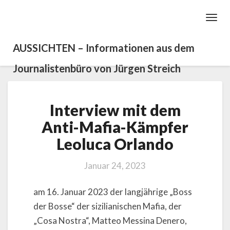
Toggl
Navig
AUSSICHTEN – Informationen aus dem
Journalistenbüro von Jürgen Streich
Interview
Interview mit dem
mit
dem
Anti-Mafia-Kämpfer
Anti-
Leoluca Orlando
Mafia-
Kämpfer
Leoluca
Januar 24, 2023
Orlando
am 16. Januar 2023 der langjährige „Boss
der Bosse“ der sizilianischen Mafia, der
„Cosa Nostra“, Matteo Messina Denero,