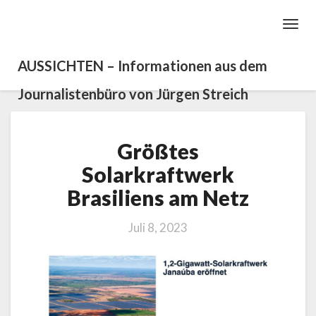
Toggl
Navig
AUSSICHTEN – Informationen aus dem
Journalistenbüro von Jürgen Streich
Größtes
Größtes
Solarkraftwerk
Brasiliens
Solarkraftwerk
am
Brasiliens am Netz
Netz
Juli 8, 2023