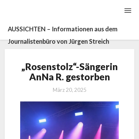
Toggl
Navig
AUSSICHTEN – Informationen aus dem
Journalistenbüro von Jürgen Streich
„Rosenstolz“-
„Rosenstolz“-Sängerin
Sängerin
AnNa
AnNa R. gestorben
R.
gestorben
März 20, 2025