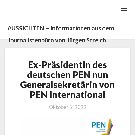
Toggl
Navig
AUSSICHTEN – Informationen aus dem
Journalistenbüro von Jürgen Streich
Ex-
Ex-Präsidentin des
Präsidentin
des
deutschen PEN nun
deutschen
Generalsekretärin von
PEN
nun
PEN International
Generalsekretärin
von
Oktober 5, 2022
PEN
International