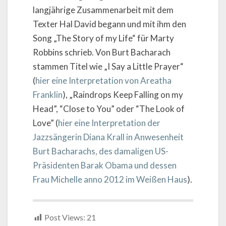
langjährige Zusammenarbeit mit dem
Texter Hal David begann und mit ihm den
Song „The Story of my Life“ für Marty
Robbins schrieb. Von Burt Bacharach
stammen Titel wie „I Say a Little Prayer“
(
hier eine Interpretation von Areatha
Franklin
), „Raindrops Keep Falling on my
Head”, “Close to You” oder “The Look of
Love” (
hier eine Interpretation der
Jazzsängerin Diana Krall in Anwesenheit
Burt Bacharachs, des damaligen US-
Präsidenten Barak Obama und dessen
Frau Michelle anno 2012 im Weißen Haus
).
Post Views:
21