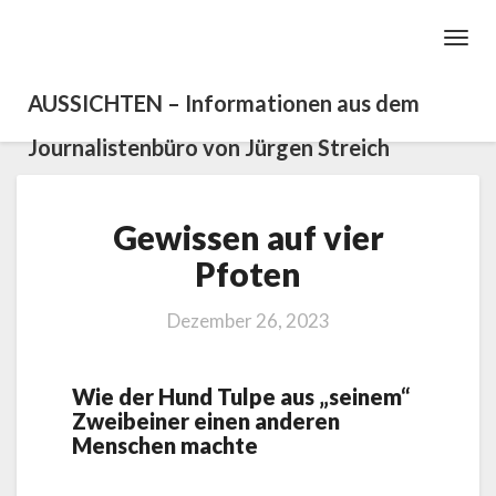
Toggl
Navig
AUSSICHTEN – Informationen aus dem
Journalistenbüro von Jürgen Streich
Gewissen
Gewissen auf vier
auf
vier
Pfoten
Pfoten
Dezember 26, 2023
Wie der Hund Tulpe aus „seinem“
Zweibeiner einen anderen
Menschen machte